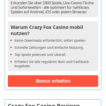
Erkunden Sie über 2000 Spiele, Live-Casino-Tische
und Sofortwetten - alle optimiert für nahtloses
Spielen auf Android, iOS oder jedem Browser.
Warum Crazy Fox Casino mobil
nutzen?
Keine Downloads erforderlich, sofort spielen
Schnelle Zahlungen und einfache Nutzung
Top-Spiele jederzeit und überall
Erhalten Sie alle regulären Boni und Cashback-
Angebote
Bonus erhalten
Crazy Fox Casino Reviews