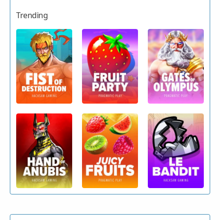
Trending