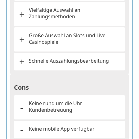
Vielfältige Auswahl an
Zahlungsmethoden
Große Auswahl an Slots und Live-
Casinospiele
Schnelle Auszahlungsbearbeitung
Cons
Keine rund um die Uhr
Kundenbetreuung
Keine mobile App verfügbar