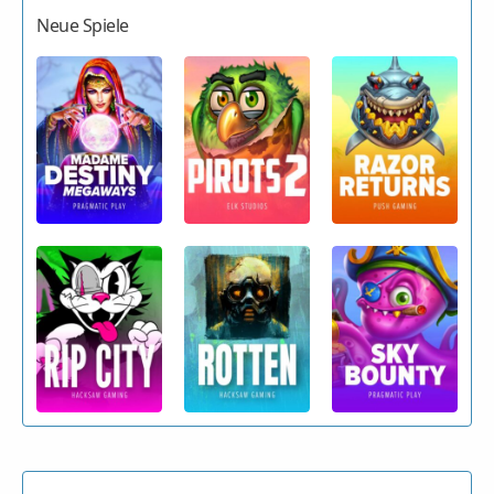
Neue Spiele