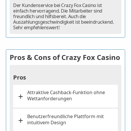
Der Kundenservice bei Crazy Fox Casino ist
einfach hervorragend. Die Mitarbeiter sind
freundlich und hilfsbereit. Auch die
Auszahlungsgeschwindigkeit ist beeindruckend.
Sehr empfehlenswert!
Pros & Cons of Crazy Fox Casino
Pros
Attraktive Cashback-Funktion ohne
Wettanforderungen
Benutzerfreundliche Plattform mit
intuitivem Design