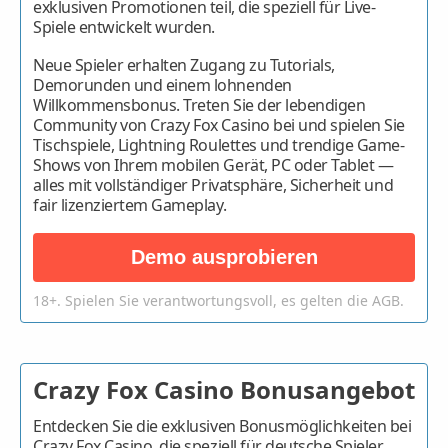
exklusiven Promotionen teil, die speziell für Live-
Spiele entwickelt wurden.
Neue Spieler erhalten Zugang zu Tutorials,
Demorunden und einem lohnenden
Willkommensbonus. Treten Sie der lebendigen
Community von Crazy Fox Casino bei und spielen Sie
Tischspiele, Lightning Roulettes und trendige Game-
Shows von Ihrem mobilen Gerät, PC oder Tablet —
alles mit vollständiger Privatsphäre, Sicherheit und
fair lizenziertem Gameplay.
Demo ausprobieren
18+. Spielen Sie verantwortungsvoll, es gelten die AGB.
Crazy Fox Casino Bonusangebot
Entdecken Sie die exklusiven Bonusmöglichkeiten bei
Crazy Fox Casino, die speziell für deutsche Spieler