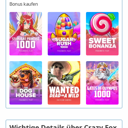
Bonus kaufen
Wichtige Details über Crazy Fox